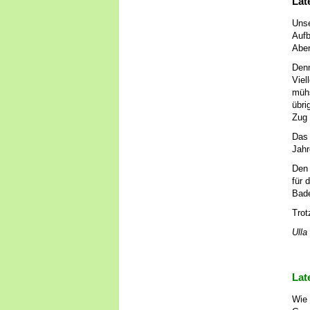
Lat
Unse
Aufb
Abe
Denn
Viel
mühs
übri
Zug 
Das 
Jahr
Den 
für 
Bad
Trot
Ulla
Lat
Wie 