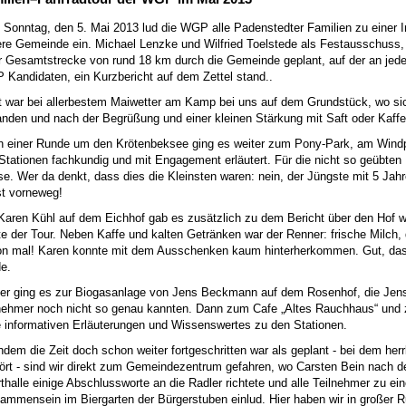
Sonntag, den 5. Mai 2013 lud die WGP alle Padenstedter Familien zu einer I
re Gemeinde ein. Michael Lenzke und Wilfried Toelstede als Festausschuss
r Gesamtstrecke von rund 18 km durch die Gemeinde geplant, auf der an jeder
Kandidaten, ein Kurzbericht auf dem Zettel stand..
t war bei allerbestem Maiwetter am Kamp bei uns auf dem Grundstück, wo si
anden und nach der Begrüßung und einer kleinen Stärkung mit Saft oder Kaffe
 einer Runde um den Krötenbeksee ging es weiter zum Pony-Park, am Windp
 Stationen fachkundig und mit Engagement erläutert. Für die nicht so geübten F
e. Wer da denkt, dass dies die Kleinsten waren: nein, der Jüngste mit 5 Jahre
t vorneweg!
Karen Kühl auf dem Eichhof gab es zusätzlich zu dem Bericht über den Hof wi
te der Tour. Neben Kaffe und kalten Getränken war der Renner: frische Milch
n mal! Karen konnte mit dem Ausschenken kaum hinterherkommen. Gut, dass 
e.
er ging es zur Biogasanlage von Jens Beckmann auf dem Rosenhof, die Jens se
nehmer noch nicht so genau kannten. Dann zum Cafe „Altes Rauchhaus“ und 
e informativen Erläuterungen und Wissenswertes zu den Stationen.
dem die Zeit doch schon weiter fortgeschritten war als geplant - bei dem her
ört - sind wir direkt zum Gemeindezentrum gefahren, wo Carsten Bein nach d
thalle einige Abschlussworte an die Radler richtete und alle Teilnehmer zu e
ammensein im Biergarten der Bürgerstuben einlud. Hier haben wir in große