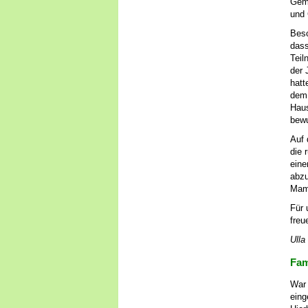
Geme
und 
Beso
dass
Teil
der 
hatt
dem 
Haus
bew
Auf 
die 
eine
abzu
Mama
Für 
freu
Ulla
Fam
War 
eing