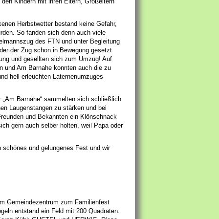
 den Kindern mit ihren Eltern, Großeltern
kenen Herbstwetter bestand keine Gefahr,
ürden. So fanden sich denn auch viele
elmannszug des FTN und unter Begleitung
 der der Zug schon in Bewegung gesetzt
itung und gesellten sich zum Umzug! Auf
en und Am Barnahe konnten auch die zu
und hell erleuchten Laternenumzuges
z „Am Barnahe“ sammelten sich schließlich
enen Laugenstangen zu stärken und bei
 Freunden und Bekannten ein Klönschnack
sich gern auch selber holten, weil Papa oder
in schönes und gelungenes Fest und wir
 am Gemeindezentrum zum Familienfest
geln entstand ein Feld mit 200 Quadraten.