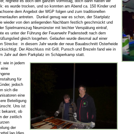
er, regnete es doch den ganzen Vormittag, doch dann hatten wir
k: es wurde trocken, und so konnten am Abend ca. 150 Kinder und
chsene dem Angebot der WGP folgen und zum traditionellen
rnenlaufen antreten. Dunkel genug war es schon, der Startplatz
e wieder von den anliegenden Nachbarn festlich geschmückt und
der Spielmannszug Neumünster mit leichter Verspätung eintraf,
te es unter der Führung der Feuerwehr Padenstedt nach dem
üßungslied gleich losgehen. Gelaufen wurde diesmal auf einer
n Strecke: in diesem Jahr wurde der neue Bauabschnitt Osterheide
cksichtigt. Der Abschluss mit Grill, Punsch und Brezeln fand wie in
m Jahr auf dem Parkplatz im Schäperkamp statt.
t: wie in jedem
 eine
ungene
nstaltung für
Kinder, jedoch
en sich die
nisatoren eine
ere Beteiligung
nscht. Uns ist
t bekannt, ob
n der zeitlich
urzen
eilung der
zettel lag (dies