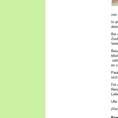
von 
In a
disk
Bei 
Zust
Verb
Beso
blit
selt
es s
Para
sich
Für 
Rena
Lieb
Ulla
(Vo
Fam