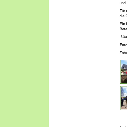
und 
Für 
die 
Ein 
Bete
Ull
Fot
Foto