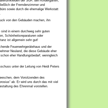
llerumkleiden der SGP, den Kindergarten,
hließlich der Fremdenzimmer und
büro sowie durch die ehemalige Werkstatt
.
indruck von den Gebäuden machen, ihn
 sind in einem durchweg sehr guten
gen, Schönheitsreparaturen oder
anz ist allgemein sehr gut!
echende Feuerwehrgerätehaus und der
eilnehmer Neuland, die diese Gebäude eher
 schon eher Handlungsbedarf, wenngleich
chuss unter der Leitung von Heidi Peters
 Heeschen, dem Vorsitzenden des
osius“ ab. Er wird uns durch das mit viel
staltung des Ehrenmal vorstellen.