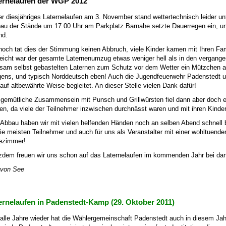
ernelaufen der WGP 2012
r diesjähriges Laternelaufen am 3. November stand wettertechnisch leider un
au der Stände um 17.00 Uhr am Parkplatz Barnahe setzte Dauerregen ein, u
nd.
och tat dies der Stimmung keinen Abbruch, viele Kinder kamen mit Ihren Fa
leicht war der gesamte Laternenumzug etwas weniger hell als in den vergangene
am selbst gebastelten Laternen zum Schutz vor dem Wetter ein Mützchen aus 
gens, und typisch Norddeutsch eben! Auch die Jugendfeuerwehr Padenstedt
auf altbewährte Weise begleitet. An dieser Stelle vielen Dank dafür!
gemütliche Zusammensein mit Punsch und Grillwürsten fiel dann aber doch e
en, da viele der Teilnehmer inzwischen durchnässt waren und mit ihren Kin
Abbau haben wir mit vielen helfenden Händen noch an selben Abend schnell b
die meisten Teilnehmer und auch für uns als Veranstalter mit einer wohltuen
ezimmer!
zdem freuen wir uns schon auf das Laternelaufen im kommenden Jahr bei dan
 von See
ernelaufen in Padenstedt-Kamp (29. Oktober 2011)
alle Jahre wieder hat die Wählergemeinschaft Padenstedt auch in diesem Jahr