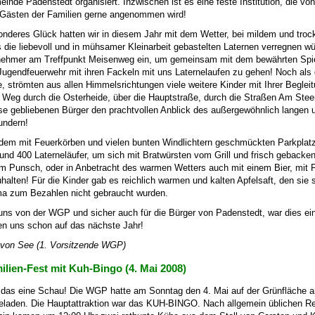
inde Padenstedt organisiert. Inzwischen ist es eine feste Institution, die von
Gästen der Familien gerne angenommen wird!
nderes Glück hatten wir in diesem Jahr mit dem Wetter, bei mildem und troc
 die liebevoll und in mühsamer Kleinarbeit gebastelten Laternen verregnen w
nehmer am Treffpunkt Meisenweg ein, um gemeinsam mit dem bewährten Spi
Jugendfeuerwehr mit ihren Fackeln mit uns Laternelaufen zu gehen! Noch als
e, strömten aus allen Himmelsrichtungen viele weitere Kinder mit Ihrer Begle
Weg durch die Osterheide, über die Hauptstraße, durch die Straßen Am Ste
e gebliebenen Bürger den prachtvollen Anblick des außergewöhnlich langen 
undern!
dem mit Feuerkörben und vielen bunten Windlichtern geschmückten Parkplat
rund 400 Laterneläufer, um sich mit Bratwürsten vom Grill und frisch geback
m Punsch, oder in Anbetracht des warmen Wetters auch mit einem Bier, mit
halten! Für die Kinder gab es reichlich warmen und kalten Apfelsaft, den sie 
 zum Bezahlen nicht gebraucht wurden.
uns von der WGP und sicher auch für die Bürger von Padenstedt, war dies e
en uns schon auf das nächste Jahr!
 von See (1. Vorsitzende WGP)
ilien-Fest mit Kuh-Bingo (4. Mai 2008)
das eine Schau! Die WGP hatte am Sonntag den 4. Mai auf der Grünfläche
eladen. Die Hauptattraktion war das KUH-BINGO. Nach allgemein üblichen Re