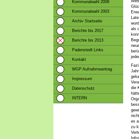
Wett
Kommunalwahl 2008
Glüc
Kommunalwahl 2003
Erwa
Late
Archiv Startseite
wurd
als 
Berichte bis 2017
konn
Begr
Berichte bis 2013
neue
Padenstedt Links
berü
jede
Kontakt
Fazi
WGP Aufnahmeantrag
Jahr
gel
Impressum
Vera
die 
Datenschutz
hätt
INTERN
Orga
bess
gewü
nich
es a
zu k
Vert
Info