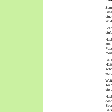
Zum 
unse
eine
WGP 
Star
einf
Nach
alle
Paus
meis
Bei 
Hälf
scho
wurd
Weit
Teil
viel
Nach
gest
Spor
Beis