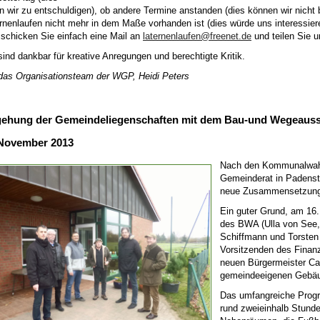
en wir zu entschuldigen), ob andere Termine anstanden (dies können wir nicht
rnenlaufen nicht mehr in dem Maße vorhanden ist (dies würde uns interessier
 schicken Sie einfach eine Mail an
laternenlaufen@freenet.de
und teilen Sie 
sind dankbar für kreative Anregungen und berechtigte Kritik.
das Organisationsteam der WGP, Heidi Peters
ehung der Gemeindeliegenschaften mit dem Bau-und Wegeaus
November 2013
Nach den Kommunalwahle
Gemeinderat in Padenste
neue Zusammensetzung
Ein guter Grund, am 16.
des BWA (Ulla von See
Schiffmann und Torsten
Vorsitzenden des Fina
neuen Bürgermeister Ca
gemeindeeigenen Gebäu
Das umfangreiche Prog
rund zweieinhalb Stunde