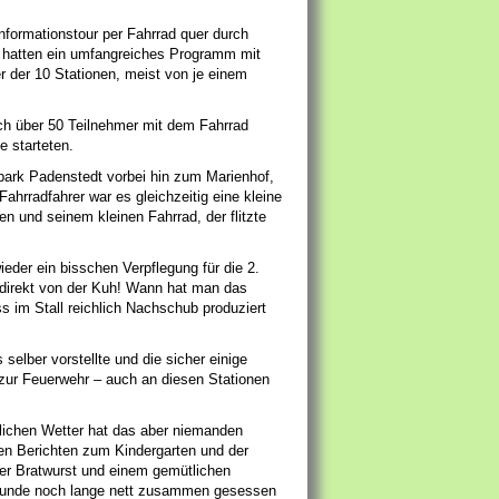
nformationstour per Fahrrad quer durch
, hatten ein umfangreiches Programm mit
 der 10 Stationen, meist von je einem
ch über 50 Teilnehmer mit dem Fahrrad
e starteten.
ark Padenstedt vorbei hin zum Marienhof,
ahrradfahrer war es gleichzeitig eine kleine
n und seinem kleinen Fahrrad, der flitzte
eder ein bisschen Verpflegung für die 2.
, direkt von der Kuh! Wann hat man das
im Stall reichlich Nachschub produziert
lber vorstellte und die sicher einige
zur Feuerwehr – auch an diesen Stationen
rlichen Wetter hat das aber niemanden
en Berichten zum Kindergarten und der
iner Bratwurst und einem gemütlichen
r Runde noch lange nett zusammen gesessen