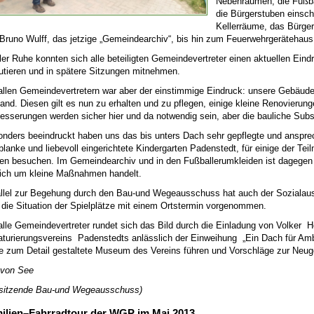
Nebenräumen, die Fußba
die Bürgerstuben einsc
Kellerräume, das Bürger
Bruno Wulff, das jetzige „Gemeindearchiv“, bis hin zum Feuerwehrgerätehaus
ller Ruhe konnten sich alle beteiligten Gemeindevertreter einen aktuellen E
utieren und in spätere Sitzungen mitnehmen.
allen Gemeindevertretern war aber der einstimmige Eindruck: unsere Gebäude
and. Diesen gilt es nun zu erhalten und zu pflegen, einige kleine Renovierun
esserungen werden sicher hier und da notwendig sein, aber die bauliche Subst
nders beeindruckt haben uns das bis unters Dach sehr gepflegte und anspr
zblanke und liebevoll eingerichtete Kindergarten Padenstedt, für einige der T
en besuchen. Im Gemeindearchiv und in den Fußballerumkleiden ist dagegen
ich um kleine Maßnahmen handelt.
llel zur Begehung durch den Bau-und Wegeausschuss hat auch der Sozialauss
 die Situation der Spielplätze mit einem Ortstermin vorgenommen.
alle Gemeindevertreter rundet sich das Bild durch die Einladung von Volker
turierungsvereins Padenstedts anlässlich der Einweihung „Ein Dach für Ambr
e zum Detail gestaltete Museum des Vereins führen und Vorschläge zur Neuge
 von See
rsitzende Bau-und Wegeausschuss)
ilien–Fahrradtour der WGP im Mai 2013