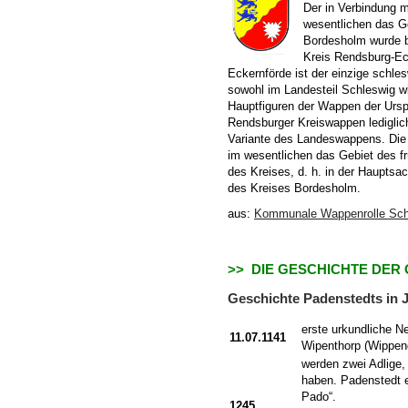
Der in Verbindung 
wesentlichen das G
Bordesholm wurde be
Kreis Rendsburg-Ec
Eckernförde ist der einzige schles
sowohl im Landesteil Schleswig wi
Hauptfiguren der Wappen der Ursp
Rendsburger Kreiswappen lediglich 
Variante des Landeswappens. Die 
im wesentlichen das Gebiet des fr
des Kreises, d. h. in der Haupts
des Kreises Bordesholm.
aus:
Kommunale Wappenrolle Schl
>> DIE GESCHICHTE DER
Geschichte Padenstedts in 
erste urkundliche N
11.07.1141
Wipenthorp (Wippen
werden zwei Adlige,
haben. Padenstedt e
Pado“.
1245