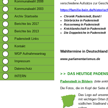
Kommunalwahl 2008
verschiedene Aufsätze zur Geschi
Kommunalwahl 2003
https://familie-bein.de/historis
Archiv Startseite
Chronik Padenstedt, Band I
Störbrücke in Padenstedt
Berichte bis 2017
Russenweg in Padenstedt
Knicklandschaft in Padenstedt
Berichte bis 2013
Die Doppeleiche in Padenstedt
Padenstedt Links
eingestell
Kontakt
Wahltermine in Deutschland
WGP Aufnahmeantrag
www.parlamentarismus.de
Impressum
Datenschutz
> > DAS HEUTIGE PADEN
INTERN
Padenstedt in Bildern
(bitte ankl
Die Fotos, die im Kopf der Seite d
Das Logo auf unsere
mit wichtigen Orten 
südlichen Stadtrand 
sehen.