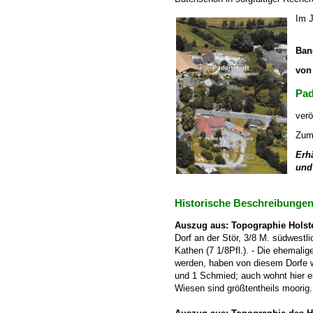
Im J
Ban
von
Pad
verö
Zu
Erhä
und
Historische Beschreibunge
Auszug aus: Topographie Holst
Dorf an der Stör, 3/8 M. südwestl
Kathen (7 1/8Pfl.). - Die ehemal
werden, haben von diesem Dorfe w
und 1 Schmied; auch wohnt hier ei
Wiesen sind größtentheils moorig.