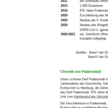
2011
ein Großfeuer zerst
2015
1.650 Einwohner
2016
875 Jahre Padenste
2020
Erschließung des N
2020
Neubau der 5. Kinde
2020
Neubau des Bürgerb
SARS-CoV-2, (genan
2020-2021
ein. Sämtliche öffen
komplett stillgelegt.
Quellen: Band I der Dorfchro
Band II der Dorfchronik
Chronik von Padenstedt
Unser schönes Dorf Padenstedt mit
Jahrhunderte alte Geschichte. Urk
Erzbischof zu Hamburg, die Zehnt
das Dorf Padenstedt 875 Jahre al
Link zum
Hamburgischen Urkunde
Die Geschehnisse in Padenstedt, d
Butenschön in sorgfältiger Reche