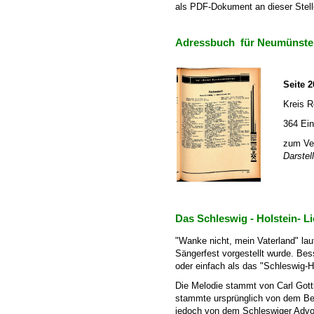
als PDF-Dokument an dieser Stelle
Adressbuch für Neumünste
Seite 209
Kreis Re
364 Ein
zum Vergr
Darstell
Das Schleswig - Holstein- L
"Wanke nicht, mein Vaterland" laut
Sängerfest vorgestellt wurde. Bes
oder einfach als das "Schleswig-Ho
Die Melodie stammt von Carl Gott
stammte ursprünglich von dem Ber
jedoch von dem Schleswiger Advo