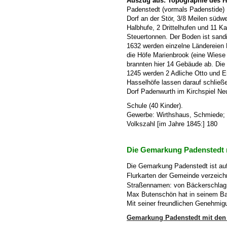
Auszug aus: Topographie des H
Padenstedt (vormals Padenstide)
Dorf an der Stör, 3/8 Meilen südw
Halbhufe, 2 Drittelhufen und 11 Ka
Steuertonnen. Der Boden ist sandi
1632 werden einzelne Ländereien 
die Höfe Marienbrook (eine Wiese
brannten hier 14 Gebäude ab. Die
1245 werden 2 Adliche Otto und E
Hasselhöfe lassen darauf schlie
Dorf Padenwurth im Kirchspiel Neu
Schule (40 Kinder).
Gewerbe: Wirthshaus, Schmiede;
Volkszahl [im Jahre 1845:] 180
Die Gemarkung Padenstedt m
Die Gemarkung Padenstedt ist aufg
Flurkarten der Gemeinde verzeich
Straßennamen: von Bäckerschlag 
Max Butenschön hat in seinem Band
Mit seiner freundlichen Genehmig
Gemarkung Padenstedt mit den 